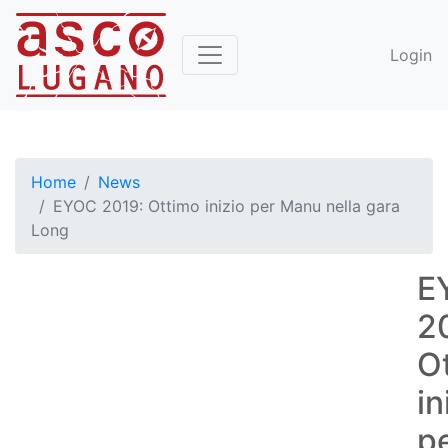
Login
Home
News
EYOC 2019: Ottimo inizio per Manu nella gara
Long
E
2
O
in
p