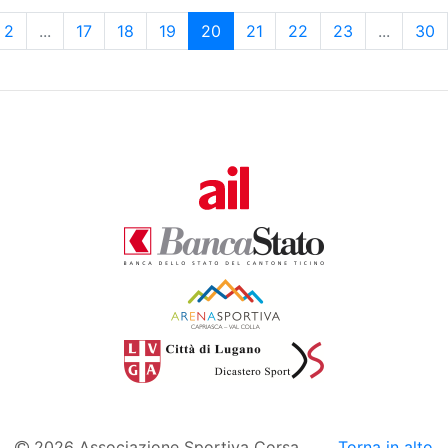
2
...
17
18
19
20
21
22
23
...
30
2026 Associazione Sportiva Corsa
Torna in alto